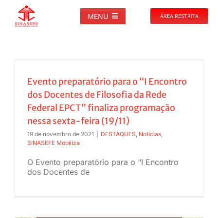
Ir
para
MENU
ÁREA RESTRITA
o
conteúdo
SOBRE
NOTÍCIAS
Evento preparatório para o “I Encontro
dos Docentes de Filosofia da Rede
PUBLICAÇÕES
Federal EPCT” finaliza programação
nessa sexta-feira (19/11)
19 de novembro de 2021
|
DESTAQUES
,
Noticias
,
DOCUMENTOS
SINASEFE Mobiliza
O Evento preparatório para o “I Encontro
GALERIAS
dos Docentes de
EVENTOS