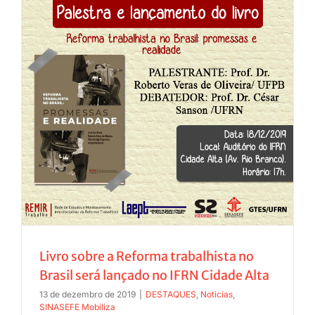
JURÍDICO
CLUBE
CONTATO
Livro sobre a Reforma trabalhista no
Brasil será lançado no IFRN Cidade Alta
13 de dezembro de 2019
|
DESTAQUES
,
Noticias
,
SINASEFE Mobiliza