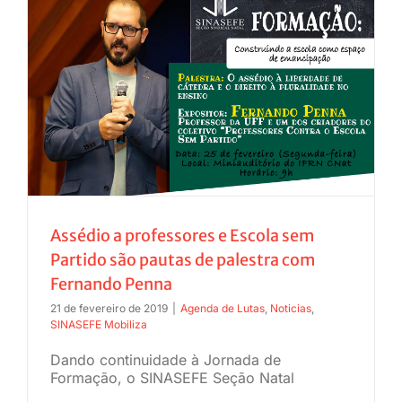
Assédio a professores e Escola sem
Partido são pautas de palestra com
Fernando Penna
21 de fevereiro de 2019
|
Agenda de Lutas
,
Noticias
,
SINASEFE Mobiliza
Dando continuidade à Jornada de
Formação, o SINASEFE Seção Natal