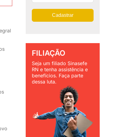
Cadastrar
egral
os
FILIAÇÃO
Seja um filiado Sinasefe
RN e tenha assistência e
benefícios. Faça parte
dessa luta.
os
novo