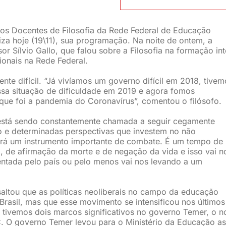
dos Docentes de Filosofia da Rede Federal de Educação
aliza hoje (19\11), sua programação. Na noite de ontem, a
r Sílvio Gallo, que falou sobre a Filosofia na formação int
onais na Rede Federal.
te difícil. “Já vivíamos um governo difícil em 2018, tivem
a situação de dificuldade em 2019 e agora fomos
 que foi a pandemia do Coronavírus”, comentou o filósofo.
está sendo constantemente chamada a seguir cegamente
ão e determinadas perspectivas que investem no não
será um instrumento importante de combate. É um tempo de
 de afirmação da morte e de negação da vida e isso vai n
rentada pelo país ou pelo menos vai nos levando a um
saltou que as políticas neoliberais no campo da educação
Brasil, mas que esse movimento se intensificou nos últimos
 tivemos dois marcos significativos no governo Temer, o 
. O governo Temer levou para o Ministério da Educação as