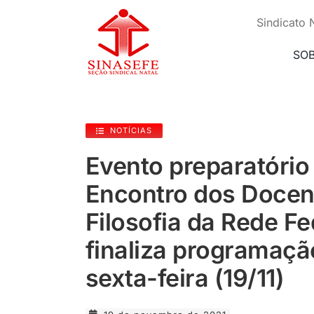
Ir
para
Sindicato 
o
conteúdo
SO
NOTÍCIAS
Evento preparatório 
Encontro dos Docen
Filosofia da Rede F
finaliza programaçã
sexta-feira (19/11)