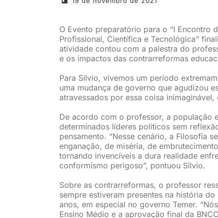
19 de novembro de 2021
O Evento preparatório para o “I Encontro 
Profissional, Científica e Tecnológica” fin
atividade contou com a palestra do professo
e os impactos das contrarreformas educaci
Para Sílvio, vivemos um período extremamen
uma mudança de governo que agudizou ess
atravessados por essa coisa inimaginável,
De acordo com o professor, a população 
determinados líderes políticos sem reflex
pensamento. “Nesse cenário, a Filosofia 
enganação, de miséria, de embrutecimento,
tornando invencíveis a dura realidade enf
conformismo perigoso”, pontuou Sílvio.
Sobre as contrarreformas, o professor res
sempre estiveram presentes na história do 
anos, em especial no governo Temer. “Nós
Ensino Médio e a aprovação final da BNCC