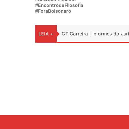
#EncontrodeFilosofia
#ForaBolsonaro
LEIA +
GT Carreira | Informes do Jur