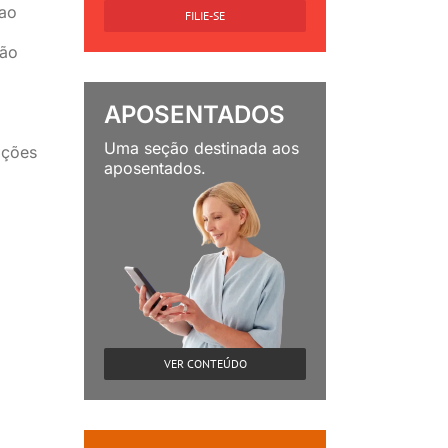
 ao
FILIE-SE
ção
APOSENTADOS
Uma seção destinada aos
ações
aposentados.
VER CONTEÚDO