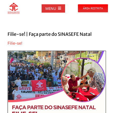
Ir
para
MENU
ÁREA RESTRITA
o
conteúdo
SOBRE
Filie-se! | Faça parte do SINASEFE Natal
NOTÍCIAS
Filie-se!
PUBLICAÇÕES
DOCUMENTOS
GALERIAS
EVENTOS