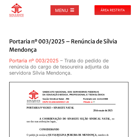
Ir
para
MENU
ÁREA RESTRITA
o
conteúdo
SOBRE
Portaria nº 003/2025 – Renúncia de Sílvia
NOTÍCIAS
Mendonça
Portaria nº 003/2025
– Trata do pedido de
PUBLICAÇÕES
renúncia do cargo de tesoureira adjunta da
servidora Sílvia Mendonça.
DOCUMENTOS
GALERIAS
EVENTOS