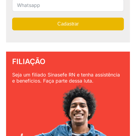
Cadastrar
FILIAÇÃO
Seja um filiado Sinasefe RN e tenha assistência
e benefícios. Faça parte dessa luta.