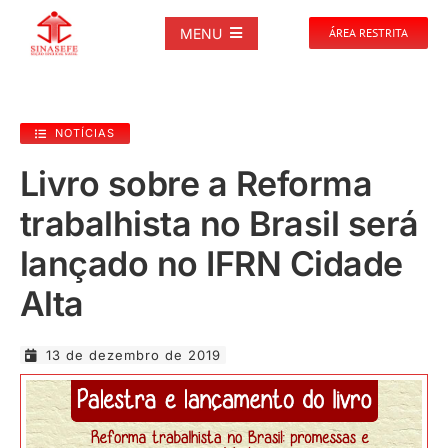
Ir
para
MENU
ÁREA RESTRITA
o
conteúdo
SOBRE
NOTÍCIAS
NOTÍCIAS
Livro sobre a Reforma
trabalhista no Brasil será
PUBLICAÇÕES
lançado no IFRN Cidade
DOCUMENTOS
Alta
GALERIAS
13 de dezembro de 2019
EVENTOS