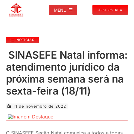
Ir
para
MENU
ÁREA RESTRITA
o
conteúdo
SOBRE
NOTÍCIAS
NOTÍCIAS
SINASEFE Natal informa:
atendimento jurídico da
PUBLICAÇÕES
próxima semana será na
DOCUMENTOS
sexta-feira (18/11)
GALERIAS
11 de novembro de 2022
EVENTOS
O SINASEFE Seção Natal comunica a todos e todas