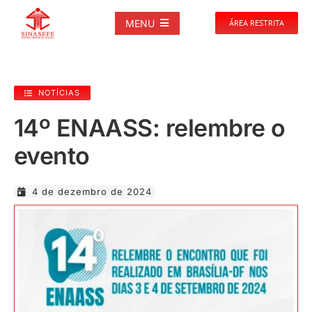
Ir
para
MENU
ÁREA RESTRITA
o
conteúdo
SOBRE
NOTÍCIAS
NOTÍCIAS
14º ENAASS: relembre o
evento
PUBLICAÇÕES
4 de dezembro de 2024
DOCUMENTOS
GALERIAS
EVENTOS