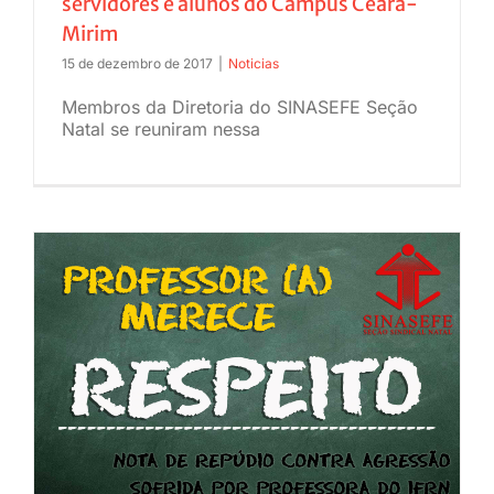
servidores e alunos do Campus Ceará-
Mirim
JURÍDICO
15 de dezembro de 2017
|
Noticias
CLUBE
Membros da Diretoria do SINASEFE Seção
Natal se reuniram nessa
CONTATO