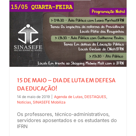
15 DE MAIO – DIA DE LUTA EM DEFESA
DA EDUCAÇÃO!
14 de maio de 2019
|
Agenda de Lutas
,
DESTAQUES
,
Noticias
,
SINASEFE Mobiliza
Os professores, técnico-administrativos,
servidores aposentados e os estudantes do
IFRN