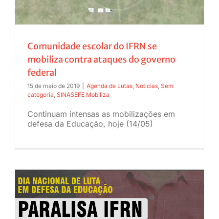
Comunidade escolar do IFRN se
mobiliza contra ataques do governo
federal
15 de maio de 2019
|
Agenda de Lutas
,
Noticias
,
Sem
categoria
,
SINASEFE Mobiliza
Continuam intensas as mobilizações em
defesa da Educação, hoje (14/05)