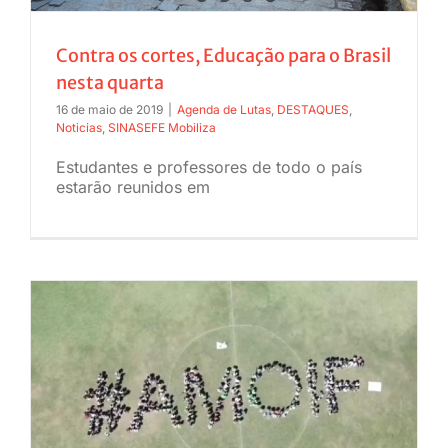
Contra os cortes, Educação para o Brasil
nesta quarta
16 de maio de 2019
|
Agenda de Lutas
,
DESTAQUES
,
Noticias
,
SINASEFE Mobiliza
Estudantes e professores de todo o país
estarão reunidos em