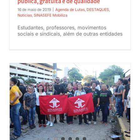
pública, gratuita e de qualidade
JURÍDICO
16 de maio de 2019
|
Agenda de Lutas
,
DESTAQUES
,
Noticias
,
SINASEFE Mobiliza
Estudantes, professores, movimentos
CLUBE
sociais e sindicais, além de outras entidades
CONTATO