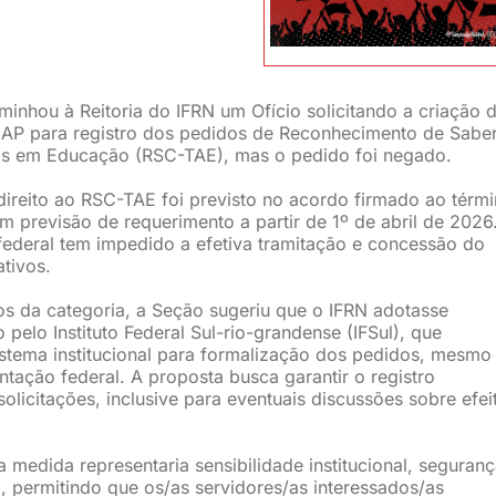
inhou à Reitoria do IFRN um Ofício solicitando a criação 
SUAP para registro dos pedidos de Reconhecimento de Sabe
os em Educação (RSC-TAE), mas o pedido foi negado.
ireito ao RSC-TAE foi previsto no acordo firmado ao térm
 previsão de requerimento a partir de 1º de abril de 2026
federal tem impedido a efetiva tramitação e concessão do
ativos.
tos da categoria, a Seção sugeriu que o IFRN adotasse
elo Instituto Federal Sul-rio-grandense (IFSul), que
istema institucional para formalização dos pedidos, mesmo
ntação federal. A proposta busca garantir o registro
olicitações, inclusive para eventuais discussões sobre efei
a medida representaria sensibilidade institucional, seguran
a, permitindo que os/as servidores/as interessados/as