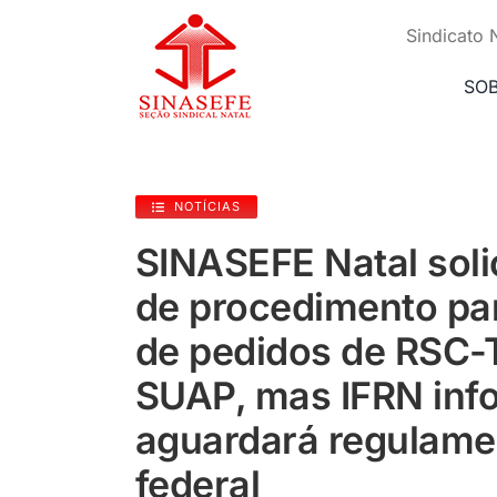
Ir
para
Sindicato 
o
conteúdo
SO
NOTÍCIAS
SINASEFE Natal soli
de procedimento par
de pedidos de RSC-
SUAP, mas IFRN inf
aguardará regulam
federal