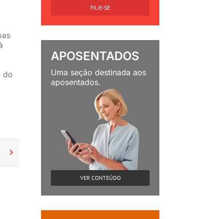
FILIE-SE
oas
à
APOSENTADOS
Uma seção destinada aos
a do
aposentados.

VER CONTEÚDO