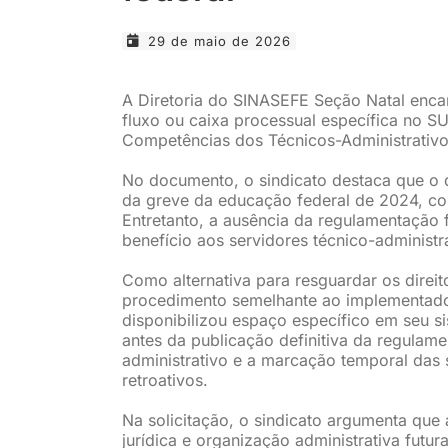
29 de maio de 2026
A Diretoria do SINASEFE Seção Natal encam
fluxo ou caixa processual específica no 
Competências dos Técnicos-Administrativ
No documento, o sindicato destaca que o d
da greve da educação federal de 2024, com
Entretanto, a ausência da regulamentação 
benefício aos servidores técnico-administr
Como alternativa para resguardar os direi
procedimento semelhante ao implementado p
disponibilizou espaço específico em seu s
antes da publicação definitiva da regulame
administrativo e a marcação temporal das s
retroativos.
Na solicitação, o sindicato argumenta que 
jurídica e organização administrativa futur