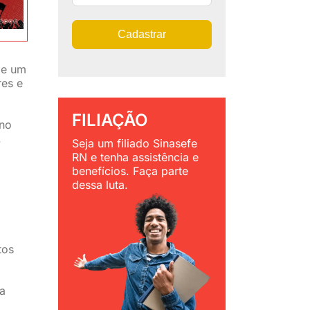
Cadastrar
de um
res e
FILIAÇÃO
ino
.
Seja um filiado Sinasefe
RN e tenha assistência e
benefícios. Faça parte
dessa luta.
tos
ça