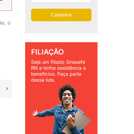
Cadastrar
ão, o
FILIAÇÃO
Seja um filiado Sinasefe
RN e tenha assistência e
benefícios. Faça parte
dessa luta.
