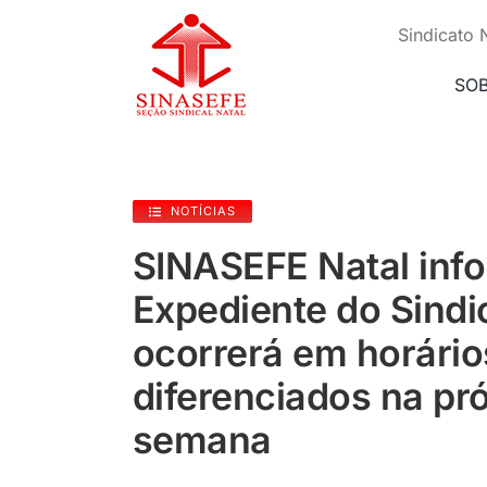
Ir
para
Sindicato 
o
conteúdo
SO
NOTÍCIAS
SINASEFE Natal info
Expediente do Sindi
ocorrerá em horário
diferenciados na pr
semana