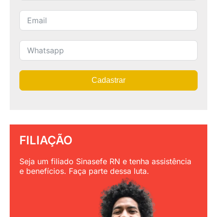
Cadastrar
FILIAÇÃO
Seja um filiado Sinasefe RN e tenha assistência
e benefícios. Faça parte dessa luta.