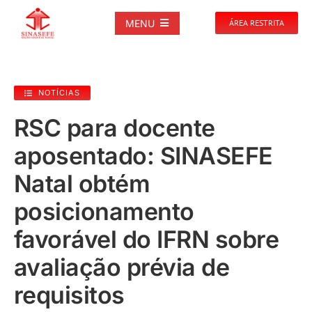
Ir
para
MENU
ÁREA RESTRITA
o
conteúdo
SOBRE
NOTÍCIAS
NOTÍCIAS
RSC para docente
aposentado: SINASEFE
PUBLICAÇÕES
Natal obtém
DOCUMENTOS
posicionamento
favorável do IFRN sobre
GALERIAS
avaliação prévia de
EVENTOS
requisitos