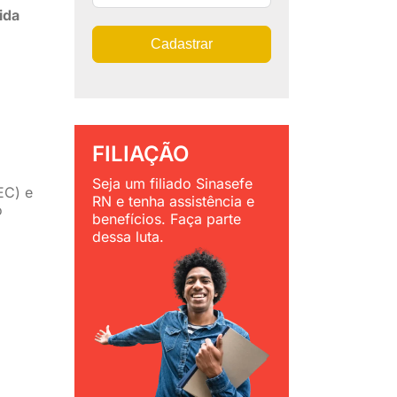
ida
Cadastrar
FILIAÇÃO
Seja um filiado Sinasefe
EC) e
RN e tenha assistência e
o
benefícios. Faça parte
dessa luta.