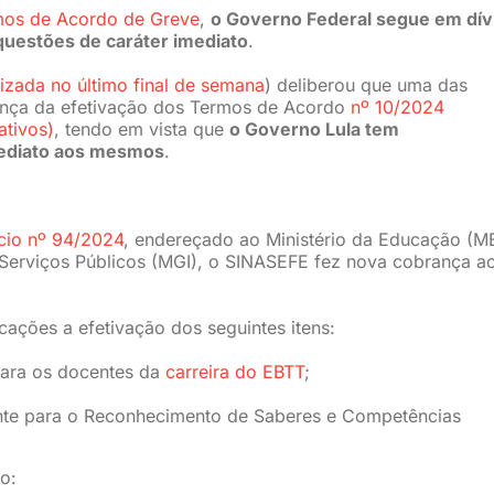
rmos de Acordo de Greve
,
o Governo Federal segue em dív
questões de caráter imediato
.
lizada no último final de semana
) deliberou que uma das
ança da efetivação dos Termos de Acordo
nº 10/2024
ativos)
, tendo em vista que
o Governo Lula tem
mediato aos mesmos
.
cio nº 94/2024
, endereçado ao Ministério da Educação (M
 Serviços Públicos (MGI), o SINASEFE fez nova cobrança a
cações a efetivação dos seguintes itens:
para os docentes da
carreira do EBTT
;
te para o Reconhecimento de Saberes e Competências
o: