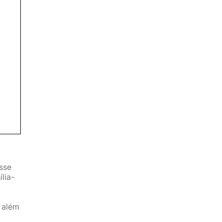
sse
lia-
, além