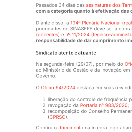
Passados 34 dias das
assinaturas dos Te
com a categoria quanto à efetivação das 
Diante disso, a
194ª Plenária Nacional
(
rea
prioridades do SINASEFE deve ser a cobr
(docentes)
e
nº 11/2024 (técnico-administr
responsabilidade de dar cumprimento i
Sindicato atento e atuante
Na segunda-feira (29/07), por meio do
Ofí
ao Ministério da Gestão e da Inovação em
Governo.
O
Ofício 94/2024
destaca em suas reivindi
liberação do controle de frequência 
revogação da
Portaria n° 983/2020
;
recomposição do Conselho Permanen
(
CPRSC
).
Confira o
documento
na íntegra logo abaix