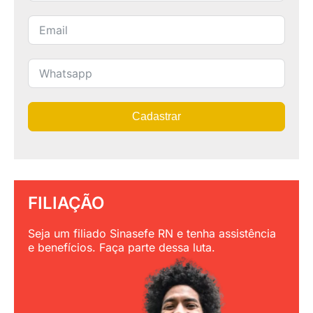
Cadastrar
FILIAÇÃO
Seja um filiado Sinasefe RN e tenha assistência
e benefícios. Faça parte dessa luta.