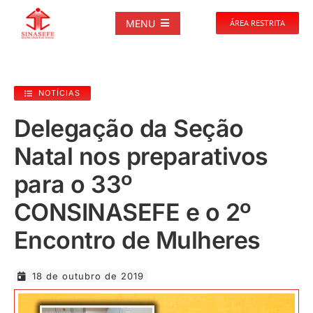
Ir
para
MENU
ÁREA RESTRITA
o
conteúdo
SOBRE
NOTÍCIAS
NOTÍCIAS
Delegação da Seção
Natal nos preparativos
PUBLICAÇÕES
para o 33º
DOCUMENTOS
CONSINASEFE e o 2º
Encontro de Mulheres
GALERIAS
18 de outubro de 2019
EVENTOS