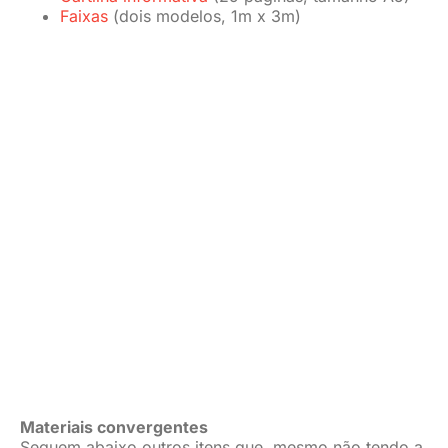
Faixas
(dois modelos, 1m x 3m)
Materiais convergentes
Seguem abaixo outros itens que, mesmo não tendo a
identidade visual oficial da campanha, foram
lançados pelo SINASEFE como peças convergentes à
mesma (arquivos no formato PDF):
Bandeiras do SINASEFE
(dois modelos)
Cartazes
(cinco modelos, tamanho A3)
Cartazes
(oito modelos, tamanho A3)
Sinasefe Antifascista
Por último, as pelas da campanha contra o fascismo
que foram distribuídas durante a 156ª PLENA
(arquivos no formato PDF):
Adesivo praguinha
Banner
(1,4m x 1,4m)
Cartaz
(tamanho A2)