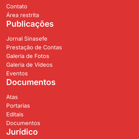
Editais
Documentos
Jurídico
Sobre o setor
Agendar atendimento
Processos
Área restrita
SINASEFE NATAL – Sindicato Nacional dos
Servidores Federais da Educação Básica, Profissional
e Tecnológica
R. Camilo de Paula, 6 – Tirol | Natal/RN | CEP:
59.015-340 – Telefones: (84)3201-3856 –
(84)99925-3892