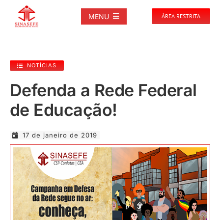
Ir
para
MENU
ÁREA RESTRITA
o
conteúdo
SOBRE
NOTÍCIAS
NOTÍCIAS
Defenda a Rede Federal
de Educação!
PUBLICAÇÕES
17 de janeiro de 2019
DOCUMENTOS
GALERIAS
EVENTOS