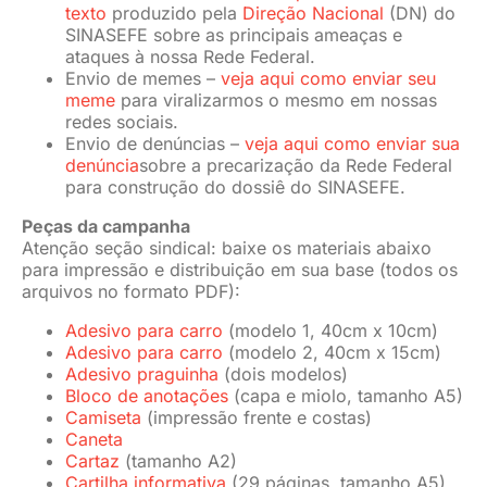
texto
produzido pela
Direção Nacional
(DN) do
SINASEFE sobre as principais ameaças e
ataques à nossa Rede Federal.
Envio de memes –
veja aqui como enviar seu
meme
para viralizarmos o mesmo em nossas
redes sociais.
Envio de denúncias –
veja aqui como enviar sua
denúncia
sobre a precarização da Rede Federal
para construção do dossiê do SINASEFE.
Peças da campanha
Atenção seção sindical: baixe os materiais abaixo
para impressão e distribuição em sua base (todos os
arquivos no formato PDF):
Adesivo para carro
(modelo 1, 40cm x 10cm)
Adesivo para carro
(modelo 2, 40cm x 15cm)
Adesivo praguinha
(dois modelos)
Bloco de anotações
(capa e miolo, tamanho A5)
Camiseta
(impressão frente e costas)
Caneta
Cartaz
(tamanho A2)
Cartilha informativa
(29 páginas, tamanho A5)