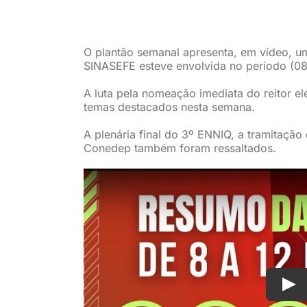
O plantão semanal apresenta, em vídeo, u
SINASEFE esteve envolvida no período (08
A luta pela nomeação imediata do reitor el
temas destacados nesta semana.
A plenária final do 3º ENNIQ, a tramitaçã
Conedep também foram ressaltados.