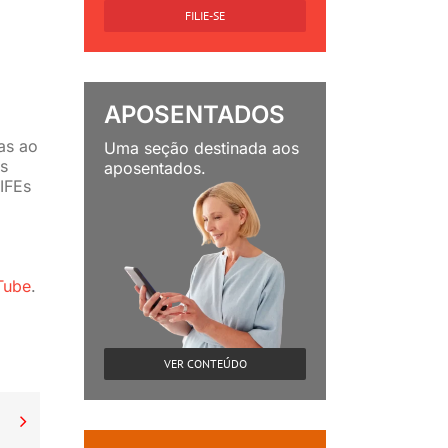
FILIE-SE
APOSENTADOS
as ao
Uma seção destinada aos
as
aposentados.
 IFEs
Tube
.
VER CONTEÚDO
