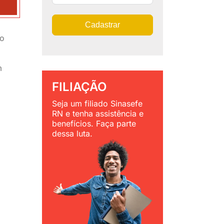
Cadastrar
do
m
FILIAÇÃO
Seja um filiado Sinasefe
RN e tenha assistência e
benefícios. Faça parte
dessa luta.