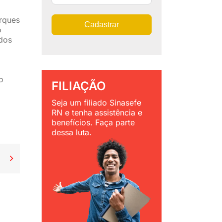
rques
Cadastrar
o
dos
o
FILIAÇÃO
Seja um filiado Sinasefe
RN e tenha assistência e
benefícios. Faça parte
dessa luta.
