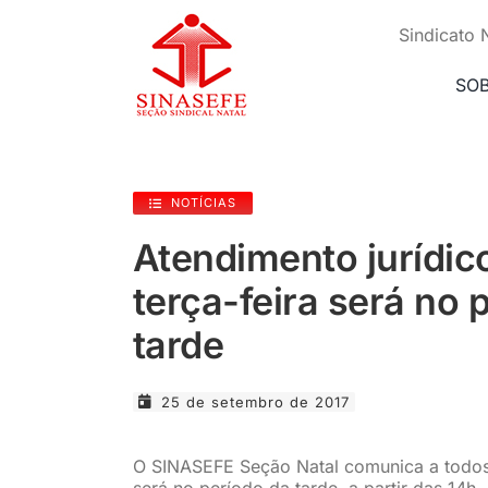
Ir
para
Sindicato 
o
conteúdo
SO
NOTÍCIAS
Atendimento jurídic
terça-feira será no 
tarde
25 de setembro de 2017
O SINASEFE Seção Natal comunica a todos e
será no período da tarde, a partir das 14h.