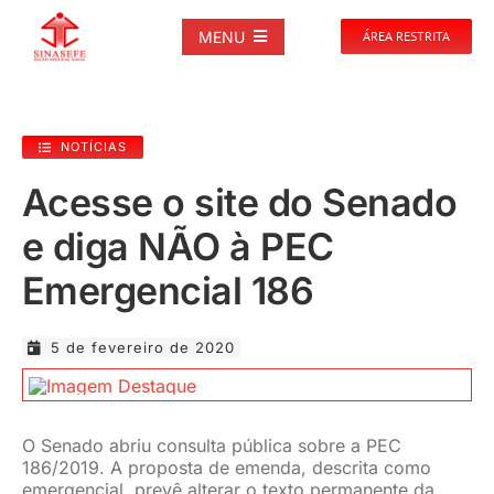
Ir
para
MENU
ÁREA RESTRITA
o
conteúdo
SOBRE
NOTÍCIAS
NOTÍCIAS
Acesse o site do Senado
e diga NÃO à PEC
PUBLICAÇÕES
Emergencial 186
DOCUMENTOS
5 de fevereiro de 2020
GALERIAS
O Senado abriu consulta pública sobre a PEC
EVENTOS
186/2019. A proposta de emenda, descrita como
emergencial, prevê alterar o texto permanente da