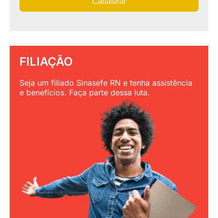
Cadastrar
FILIAÇÃO
Seja um filiado Sinasefe RN e tenha assistência
e benefícios. Faça parte dessa luta.