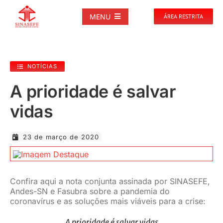
Ir
para
MENU
ÁREA RESTRITA
o
conteúdo
SOBRE
NOTÍCIAS
NOTÍCIAS
A prioridade é salvar
vidas
PUBLICAÇÕES
23 de março de 2020
DOCUMENTOS
GALERIAS
Confira aqui a nota conjunta assinada por SINASEFE,
Andes-SN e Fasubra sobre a pandemia do
coronavírus e as soluções mais viáveis para a crise:
EVENTOS
A prioridade é salvar vidas