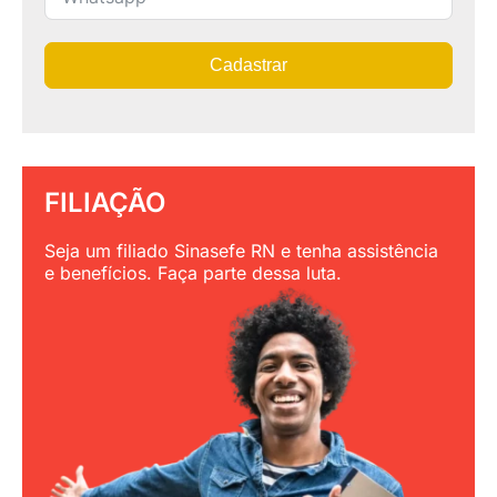
Cadastrar
FILIAÇÃO
Seja um filiado Sinasefe RN e tenha assistência
e benefícios. Faça parte dessa luta.