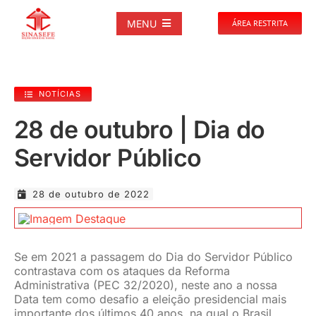
Ir
para
MENU
ÁREA RESTRITA
o
conteúdo
SOBRE
NOTÍCIAS
NOTÍCIAS
28 de outubro | Dia do
Servidor Público
PUBLICAÇÕES
28 de outubro de 2022
DOCUMENTOS
GALERIAS
Se em 2021 a passagem do Dia do Servidor Público
contrastava com os ataques da Reforma
Administrativa (PEC 32/2020), neste ano a nossa
EVENTOS
Data tem como desafio a eleição presidencial mais
importante dos últimos 40 anos, na qual o Brasil