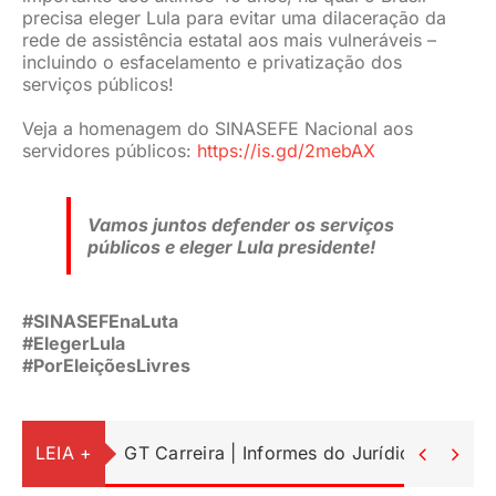
precisa eleger Lula para evitar uma dilaceração da
JURÍDICO
rede de assistência estatal aos mais vulneráveis –
incluindo o esfacelamento e privatização dos
serviços públicos!
CLUBE
Veja a homenagem do SINASEFE Nacional aos
servidores públicos:
https://is.gd/2mebAX
CONTATO
Vamos juntos defender os serviços
públicos e eleger Lula presidente!
#SINASEFEnaLuta
#ElegerLula
#PorEleiçõesLivres
LEIA +
GT Carreira | Informes do Jurídico

