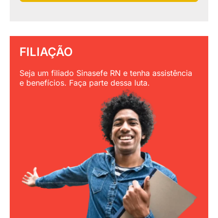
FILIAÇÃO
Seja um filiado Sinasefe RN e tenha assistência
e benefícios. Faça parte dessa luta.