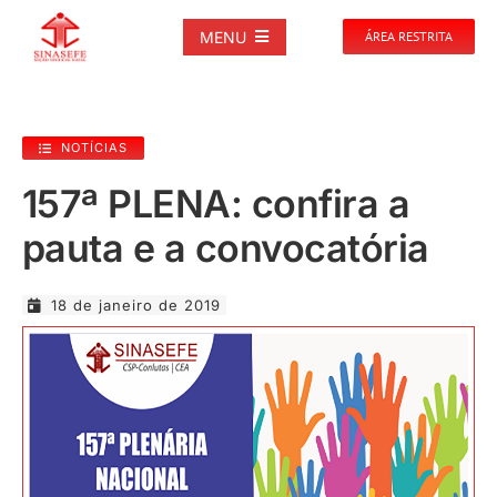
Ir
para
MENU
ÁREA RESTRITA
o
conteúdo
SOBRE
NOTÍCIAS
NOTÍCIAS
157ª PLENA: confira a
pauta e a convocatória
PUBLICAÇÕES
18 de janeiro de 2019
DOCUMENTOS
GALERIAS
EVENTOS