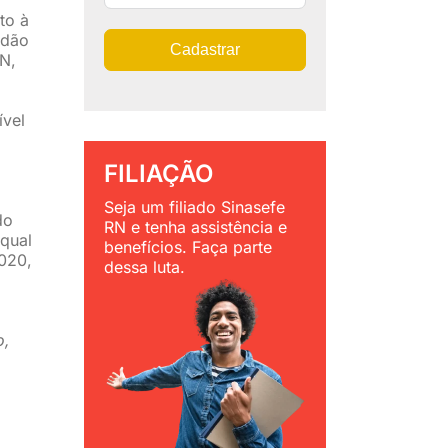
to à
rdão
Cadastrar
N,
ível
o
FILIAÇÃO
Seja um filiado Sinasefe
do
RN e tenha assistência e
 qual
benefícios. Faça parte
2020,
dessa luta.
o,