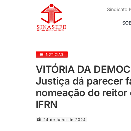
Ir
para
Sindicato 
o
conteúdo
SO
NOTÍCIAS
VITÓRIA DA DEMOC
Justiça dá parecer f
nomeação do reitor 
IFRN
24 de julho de 2024