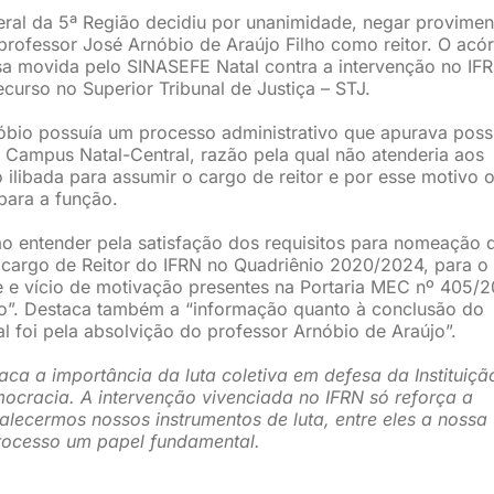
eral da 5ª Região decidiu por unanimidade, negar provimen
rofessor José Arnóbio de Araújo Filho como reitor. O acó
a movida pelo SINASEFE Natal contra a intervenção no IFR
curso no Superior Tribunal de Justiça – STJ.
óbio possuía um processo administrativo que apurava poss
RN Campus Natal-Central, razão pela qual não atenderia aos
 ilibada para assumir o cargo de reitor e por esse motivo 
para a função.
 ao entender pela satisfação dos requisitos para nomeação 
 cargo de Reitor do IFRN no Quadriênio 2020/2024, para o
de e vício de motivação presentes na Portaria MEC nº 405/
o”. Destaca também a “informação quanto à conclusão do
al foi pela absolvição do professor Arnóbio de Araújo”.
ca a importância da luta coletiva em defesa da Instituiçã
mocracia. A intervenção vivenciada no IFRN só reforça a
alecermos nossos instrumentos de luta, entre eles a nossa
processo um papel fundamental.