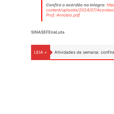
Confira o acórdão na íntegra:
htt
content/uploads/2024/07/Acordao
Prof.-Arnobio.pdf
SINASEFEnaLuta
LEIA +
Atividades da semana: confir