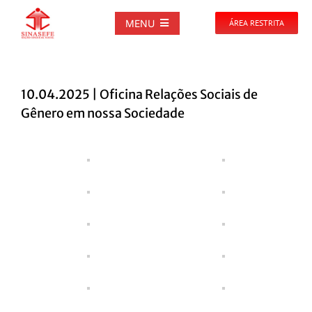
Ir
para
MENU
ÁREA RESTRITA
o
conteúdo
SOBRE
10.04.2025 | Oficina Relações Sociais de
NOTÍCIAS
Gênero em nossa Sociedade
View
PUBLICAÇÕES
Larger
Image
DOCUMENTOS
GALERIAS
EVENTOS