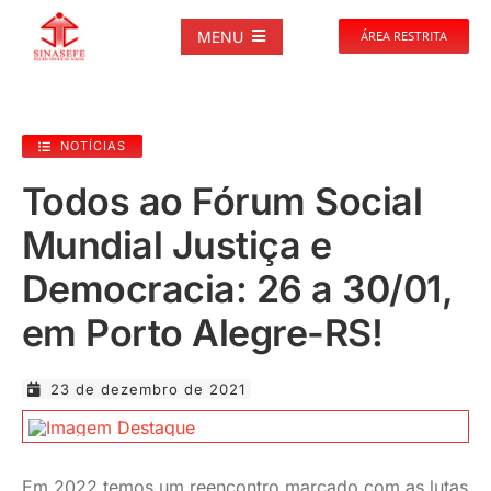
Ir
para
MENU
ÁREA RESTRITA
o
conteúdo
SOBRE
NOTÍCIAS
NOTÍCIAS
Todos ao Fórum Social
Mundial Justiça e
PUBLICAÇÕES
Democracia: 26 a 30/01,
DOCUMENTOS
em Porto Alegre-RS!
GALERIAS
23 de dezembro de 2021
EVENTOS
Em 2022 temos um reencontro marcado com as lutas