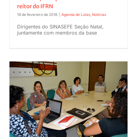
reitor do IFRN
JURÍDICO
19 de fevereiro de 2018
|
Agenda de Lutas
,
Noticias
Dirigentes do SINASEFE Seção Natal,
CLUBE
juntamente com membros da base
CONTATO