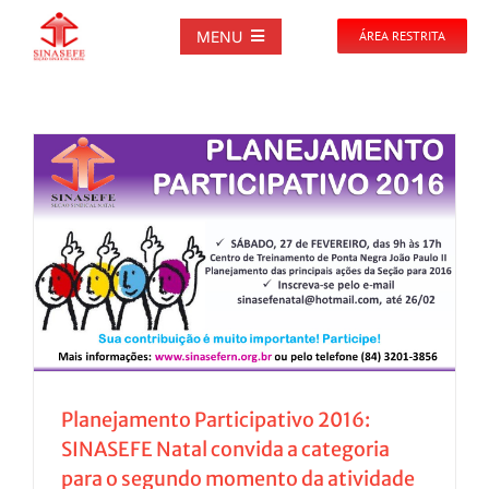
Ir
para
MENU
ÁREA RESTRITA
o
conteúdo
SOBRE
NOTÍCIAS
PUBLICAÇÕES
DOCUMENTOS
GALERIAS
Planejamento Participativo 2016:
SINASEFE Natal convida a categoria
EVENTOS
para o segundo momento da atividade