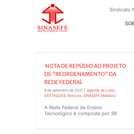
Ir
para
Sindicato 
o
conteúdo
SO
ROJETO DE
EDE FEDERAL
NOTA DE REPÚDIO AO PROJETO
DE “REORDENAMENTO” DA
REDE FEDERAL
8 de setembro de 2021
|
Agenda de Lutas
,
DESTAQUES
,
Noticias
,
SINASEFE Mobiliza
A Rede Federal de Ensino
Tecnológico é composta por 38