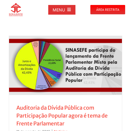
Ir
para
MENU
ÁREA RESTRITA
o
conteúdo
SOBRE
NOTÍCIAS
PUBLICAÇÕES
DOCUMENTOS
GALERIAS
Auditoria da Dívida Pública com
Participação Popular agora é tema de
EVENTOS
Frente Parlamentar