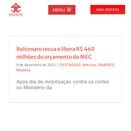
Ir
para
MENU
ÁREA RESTRITA
o
conteúdo
SOBRE
NOTÍCIAS
Bolsonaro recua e libera R$ 460
milhões do orçamento do MEC
PUBLICAÇÕES
9 de dezembro de 2022
|
DESTAQUES
,
Noticias
,
SINASEFE
Mobiliza
Após dia de mobilização contra os cortes
DOCUMENTOS
no Ministério da
GALERIAS
EVENTOS