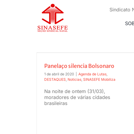
Ir
para
Sindicato 
o
conteúdo
SO
lsonaro
Panelaço silencia Bolsonaro
1 de abril de 2020
|
Agenda de Lutas
,
DESTAQUES
,
Noticias
,
SINASEFE Mobiliza
Centrais repudiam declarações de
Na noite de ontem (31/03),
Eduardo Bolsonaro e promovem atos 
moradores de várias cidades
país
brasileiras