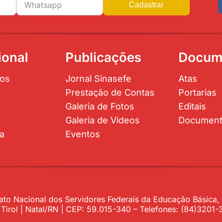
Cadastrar
ional
Publicações
Docum
os
Jornal Sinasefe
Atas
Prestação de Contas
Portarias
Galeria de Fotos
Editais
Galeria de Vídeos
Documen
ta
Eventos
to Nacional dos Servidores Federais da Educação Básica, P
– Tirol | Natal/RN | CEP: 59.015-340 – Telefones: (84)320