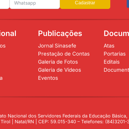
Cadastrar
ional
Publicações
Docum
os
Jornal Sinasefe
Atas
Prestação de Contas
Portarias
Galeria de Fotos
Editais
Galeria de Vídeos
Documen
ta
Eventos
to Nacional dos Servidores Federais da Educação Básica, P
– Tirol | Natal/RN | CEP: 59.015-340 – Telefones: (84)320