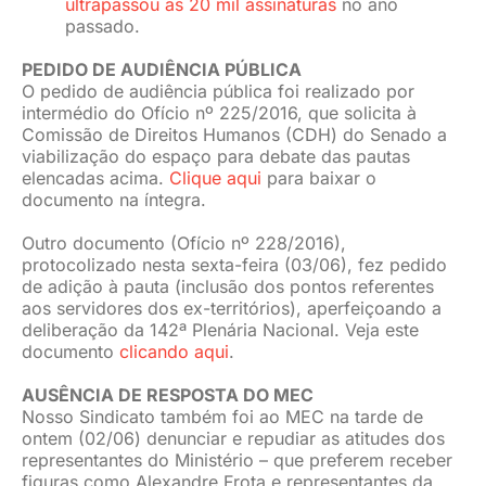
ultrapassou as 20 mil assinaturas
no ano
passado.
PEDIDO DE AUDIÊNCIA PÚBLICA
O pedido de audiência pública foi realizado por
intermédio do Ofício nº 225/2016, que solicita à
Comissão de Direitos Humanos (CDH) do Senado a
viabilização do espaço para debate das pautas
elencadas acima.
Clique aqui
para baixar o
documento na íntegra.
Outro documento (Ofício nº 228/2016),
protocolizado nesta sexta-feira (03/06), fez pedido
de adição à pauta (inclusão dos pontos referentes
aos servidores dos ex-territórios), aperfeiçoando a
deliberação da 142ª Plenária Nacional. Veja este
documento
clicando aqui
.
AUSÊNCIA DE RESPOSTA DO MEC
Nosso Sindicato também foi ao MEC na tarde de
ontem (02/06) denunciar e repudiar as atitudes dos
representantes do Ministério – que preferem receber
figuras como Alexandre Frota e representantes da