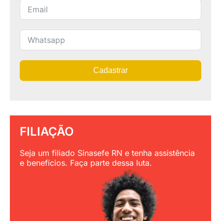
Cadastrar
FILIAÇÃO
Seja um filiado Sinasefe RN e tenha assistência
e benefícios. Faça parte dessa luta.