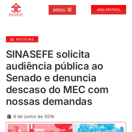
Ir
para
MENU
ÁREA RESTRITA
o
conteúdo
SOBRE
NOTÍCIAS
NOTÍCIAS
SINASEFE solicita
audiência pública ao
PUBLICAÇÕES
Senado e denuncia
DOCUMENTOS
descaso do MEC com
nossas demandas
GALERIAS
6 de junho de 2016
EVENTOS