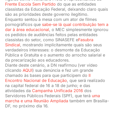
Frente Escola Sem Partido
do que as entidades
classistas da Educação Federal, deixando claro quais
são as prioridades deste governo ilegítimo.
Enquanto sentou à mesa com um ator de filmes
pornográficos que
sabe-se lá qual contribuição tem a
dar à área educacional
, o MEC simplesmente ignorou
os pedidos de audiências feitos pelas entidades
classistas do setor, como SINASEFE e
Fasubra
Sindical
, mostrando implicitamente quais são seus
verdadeiros interesses: o desmonte da Educação
Pública e Gratuita e o aumento do arrocho salarial e
da precarização aos educadores.
Diante deste cenário, a DN reafirmou (ver vídeo
clicando
AQUI
) sua denúncia e fez um grande
chamado às bases para que participem do
II
Encontro Nacional de Educação
, que será realizado
na capital federal de 16 a 18 de junho; e das
atividades da
Campanha Unificada 2016
dos
Servidores Públicos Federais (SPF), que terá
uma
marcha e uma Reunião Ampliada
também em Brasília-
DF, no próximo dia 16.