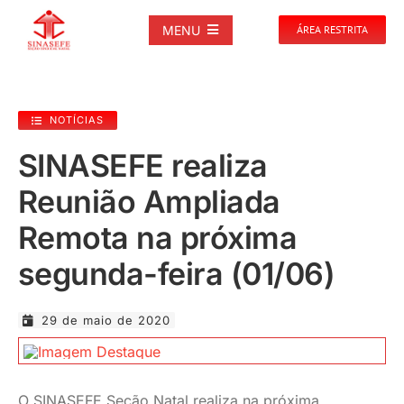
Ir
para
MENU
ÁREA RESTRITA
o
conteúdo
SOBRE
NOTÍCIAS
NOTÍCIAS
SINASEFE realiza
Reunião Ampliada
PUBLICAÇÕES
Remota na próxima
DOCUMENTOS
segunda-feira (01/06)
GALERIAS
29 de maio de 2020
EVENTOS
O SINASEFE Seção Natal realiza na próxima