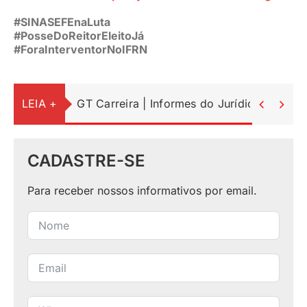
#SINASEFEnaLuta
#PosseDoReitorEleitoJá
#ForaInterventorNoIFRN
LEIA +
GT Carreira | Informes do Jurídico


CADASTRE-SE
Para receber nossos informativos por email.