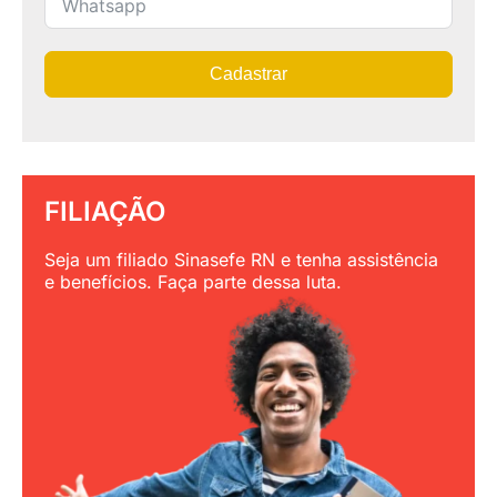
Cadastrar
FILIAÇÃO
Seja um filiado Sinasefe RN e tenha assistência
e benefícios. Faça parte dessa luta.