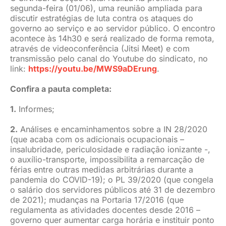
segunda-feira (01/06), uma reunião ampliada para
JURÍDICO
discutir estratégias de luta contra os ataques do
governo ao serviço e ao servidor público. O encontro
acontece às 14h30 e será realizado de forma remota,
através de videoconferência (Jitsi Meet) e com
CLUBE
transmissão pelo canal do Youtube do sindicato, no
link:
https://youtu.be/MWS9aDErung
.
CONTATO
Confira a pauta completa:
1.
Informes;
2.
Análises e encaminhamentos sobre a IN 28/2020
(que acaba com os adicionais ocupacionais –
insalubridade, periculosidade e radiação ionizante -,
o auxílio-transporte, impossibilita a remarcação de
férias entre outras medidas arbitrárias durante a
pandemia do COVID-19); o PL 39/2020 (que congela
o salário dos servidores públicos até 31 de dezembro
de 2021); mudanças na Portaria 17/2016 (que
regulamenta as atividades docentes desde 2016 –
governo quer aumentar carga horária e instituir ponto