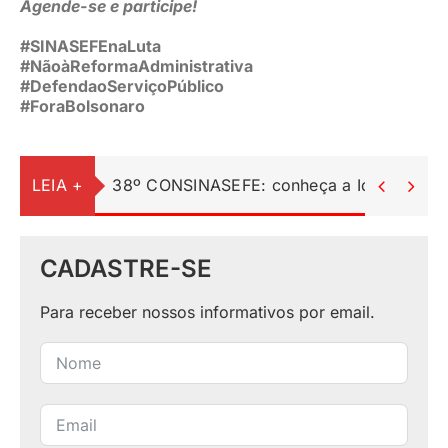
Agende-se e participe!
#SINASEFEnaLuta
#NãoàReformaAdministrativa
#DefendaoServiçoPúblico
#ForaBolsonaro
LEIA +
38º CONSINASEFE: conheça a Identidade Vi


CADASTRE-SE
Para receber nossos informativos por email.