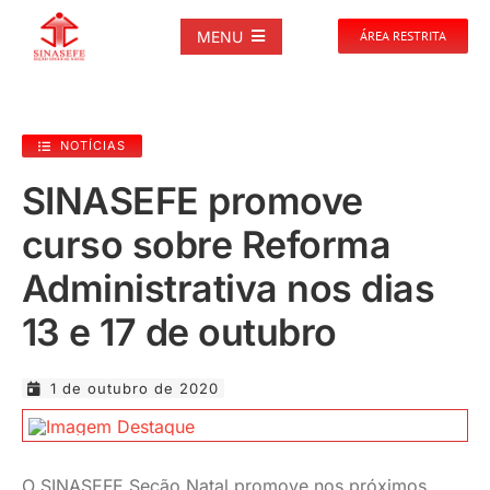
Ir
para
MENU
ÁREA RESTRITA
o
conteúdo
SOBRE
NOTÍCIAS
NOTÍCIAS
SINASEFE promove
curso sobre Reforma
PUBLICAÇÕES
Administrativa nos dias
DOCUMENTOS
13 e 17 de outubro
GALERIAS
1 de outubro de 2020
EVENTOS
O SINASEFE Seção Natal promove nos próximos