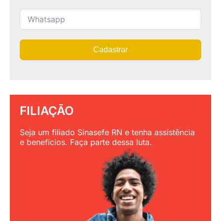
Cadastrar
FILIAÇÃO
Seja um filiado Sinasefe RN e tenha assistência
e benefícios. Faça parte dessa luta.