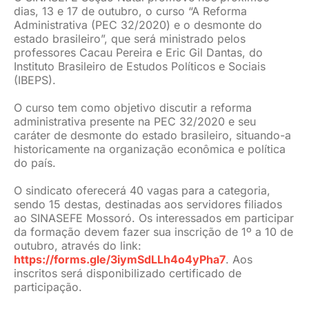
dias, 13 e 17 de outubro, o curso “A Reforma
JURÍDICO
Administrativa (PEC 32/2020) e o desmonte do
estado brasileiro”, que será ministrado pelos
professores Cacau Pereira e Eric Gil Dantas, do
Instituto Brasileiro de Estudos Políticos e Sociais
CLUBE
(IBEPS).
O curso tem como objetivo discutir a reforma
CONTATO
administrativa presente na PEC 32/2020 e seu
caráter de desmonte do estado brasileiro, situando-a
historicamente na organização econômica e política
do país.
O sindicato oferecerá 40 vagas para a categoria,
sendo 15 destas, destinadas aos servidores filiados
ao SINASEFE Mossoró. Os interessados em participar
da formação devem fazer sua inscrição de 1º a 10 de
outubro, através do link:
https://forms.gle/3iymSdLLh4o4yPha7
. Aos
inscritos será disponibilizado certificado de
participação.