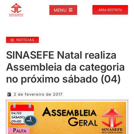
Ir
para
MENU
ÁREA RESTRITA
o
conteúdo
SOBRE
NOTÍCIAS
NOTÍCIAS
SINASEFE Natal realiza
Assembleia da categoria
PUBLICAÇÕES
no próximo sábado (04)
DOCUMENTOS
2 de fevereiro de 2017
GALERIAS
EVENTOS