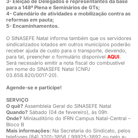
3- Eleição de Delegados e representantes da base
para a 148ª Plena e Seminários de GTs;
4- Calendário de atividades e mobilização contra as
reformas em pauta;
5- Encaminhamentos.
O SINASEFE Natal informa também que os servidores
sindicalizados lotados em outros municípios poderão
receber ajuda de custo para o transporte, devendo,
para tal, preencher o formulário disponível
AQUI
.
Será necessário emitir a nota fiscal do combustível
em nome do SINASEFE Natal (CNPJ
03.658.820/0017-20).
Agende-se e participe!
SERVIÇO
O quê?
Assembleia Geral do SINASEFE Natal
Quando?
Sábado (04 de fevereiro), às 09h
Onde?
Miniauditório do IFRN Campus Natal-Central –
Bloco B
Mais informações:
Na Secretaria do Sindicato, pelos
telefones (84) 3201-3856 / 99925-3892 ou pelo e-