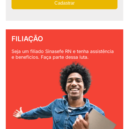
Cadastrar
FILIAÇÃO
Seja um filiado Sinasefe RN e tenha assistência
e benefícios. Faça parte dessa luta.