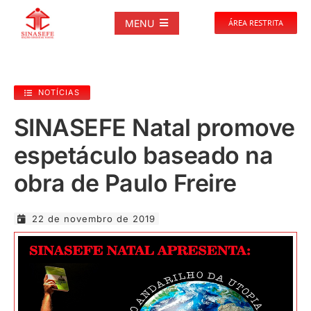
Ir
para
MENU
ÁREA RESTRITA
o
conteúdo
SOBRE
NOTÍCIAS
NOTÍCIAS
SINASEFE Natal promove
espetáculo baseado na
PUBLICAÇÕES
obra de Paulo Freire
DOCUMENTOS
22 de novembro de 2019
GALERIAS
EVENTOS