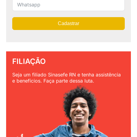
Cadastrar
FILIAÇÃO
Seja um filiado Sinasefe RN e tenha assistência
e benefícios. Faça parte dessa luta.