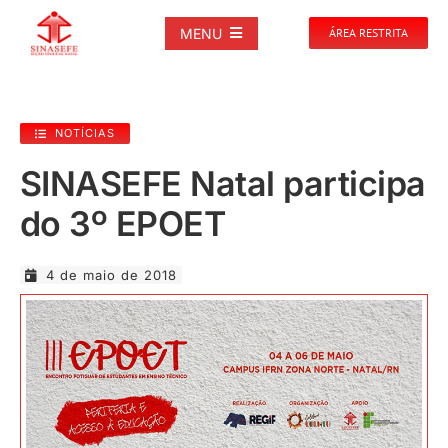
Ir
para
MENU
ÁREA RESTRITA
o
conteúdo
SOBRE
NOTÍCIAS
NOTÍCIAS
SINASEFE Natal participa
do 3º EPOET
PUBLICAÇÕES
4 de maio de 2018
DOCUMENTOS
GALERIAS
EVENTOS