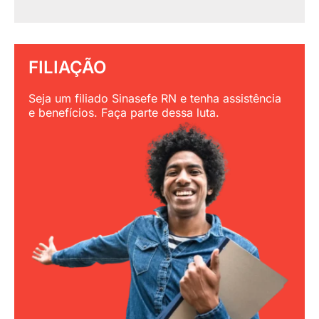
FILIAÇÃO
Seja um filiado Sinasefe RN e tenha assistência
e benefícios. Faça parte dessa luta.