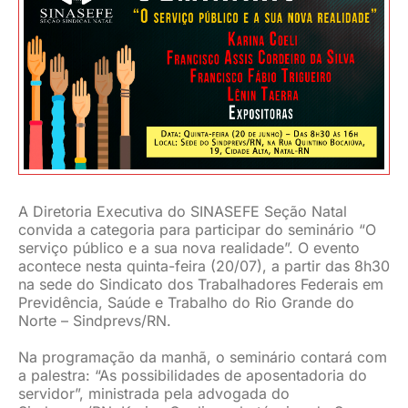
JURÍDICO
CLUBE
CONTATO
A Diretoria Executiva do SINASEFE Seção Natal
convida a categoria para participar do seminário “O
serviço público e a sua nova realidade”. O evento
acontece nesta quinta-feira (20/07), a partir das 8h30
na sede do Sindicato dos Trabalhadores Federais em
Previdência, Saúde e Trabalho do Rio Grande do
Norte – Sindprevs/RN.
Na programação da manhã, o seminário contará com
a palestra: “As possibilidades de aposentadoria do
servidor”, ministrada pela advogada do