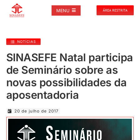
Ir
para
MENU
ÁREA RESTRITA
o
conteúdo
SOBRE
NOTÍCIAS
NOTÍCIAS
SINASEFE Natal participa
de Seminário sobre as
PUBLICAÇÕES
novas possibilidades da
DOCUMENTOS
aposentadoria
GALERIAS
20 de julho de 2017
EVENTOS