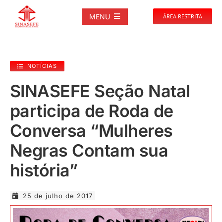
Ir
para
MENU
ÁREA RESTRITA
o
conteúdo
SOBRE
NOTÍCIAS
NOTÍCIAS
SINASEFE Seção Natal
participa de Roda de
PUBLICAÇÕES
Conversa “Mulheres
DOCUMENTOS
Negras Contam sua
história”
GALERIAS
25 de julho de 2017
EVENTOS