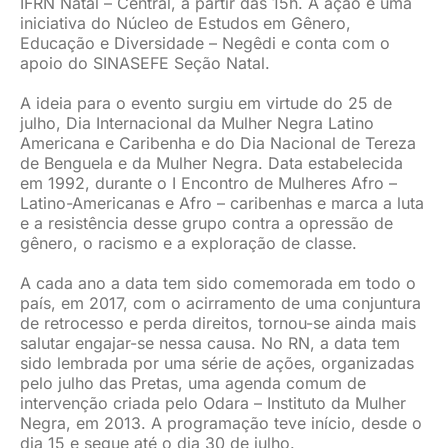
IFRN Natal – Central, a partir das 15h. A ação é uma
iniciativa do Núcleo de Estudos em Gênero,
Educação e Diversidade – Negêdi e conta com o
apoio do SINASEFE Seção Natal.
A ideia para o evento surgiu em virtude do 25 de
julho, Dia Internacional da Mulher Negra Latino
Americana e Caribenha e do Dia Nacional de Tereza
de Benguela e da Mulher Negra. Data estabelecida
em 1992, durante o I Encontro de Mulheres Afro –
Latino-Americanas e Afro – caribenhas e marca a luta
e a resistência desse grupo contra a opressão de
gênero, o racismo e a exploração de classe.
A cada ano a data tem sido comemorada em todo o
país, em 2017, com o acirramento de uma conjuntura
de retrocesso e perda direitos, tornou-se ainda mais
salutar engajar-se nessa causa. No RN, a data tem
sido lembrada por uma série de ações, organizadas
pelo julho das Pretas, uma agenda comum de
intervenção criada pelo Odara – Instituto da Mulher
Negra, em 2013. A programação teve início, desde o
dia 15 e segue até o dia 30 de julho.