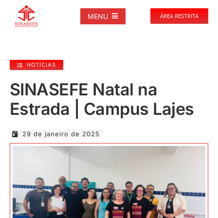
Ir
para
MENU
ÁREA RESTRITA
o
conteúdo
SOBRE
NOTÍCIAS
NOTÍCIAS
SINASEFE Natal na
Estrada | Campus Lajes
PUBLICAÇÕES
29 de janeiro de 2025
DOCUMENTOS
GALERIAS
EVENTOS