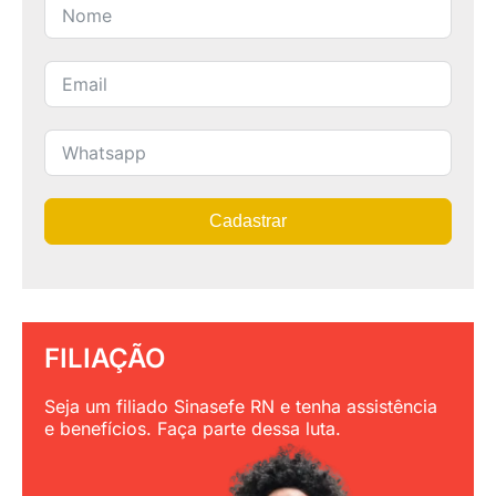
Cadastrar
FILIAÇÃO
Seja um filiado Sinasefe RN e tenha assistência
e benefícios. Faça parte dessa luta.