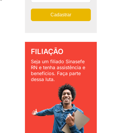
Cadastrar
FILIAÇÃO
Seja um filiado Sinasefe
RN e tenha assistência e
benefícios. Faça parte
dessa luta.