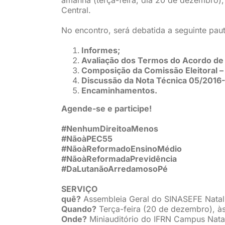
Central.
No encontro, será debatida a seguinte paut
Informes;
Avaliação dos Termos do Acordo de
Composição da Comissão Eleitoral – 
Discussão da Nota Técnica 05/2016
Encaminhamentos.
Agende-se e participe!
#NenhumDireitoaMenos
#NãoàPEC55
#NãoàReformadoEnsinoMédio
#NãoàReformadaPrevidência
#DaLutanãoArredamosoPé
SERVIÇO
quê?
Assembleia Geral do SINASEFE Natal
Quando?
Terça-feira (20 de dezembro), à
Onde?
Miniauditório do IFRN Campus Nata