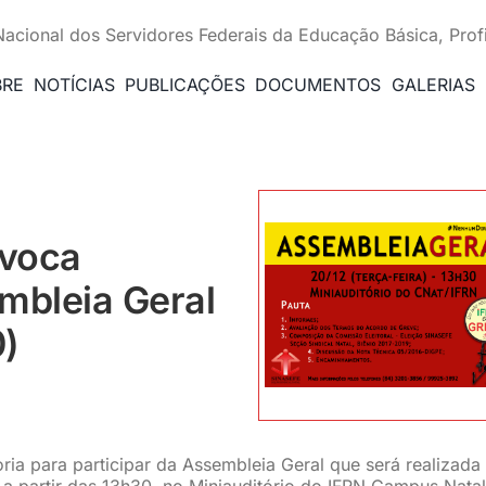
Nacional dos Servidores Federais da Educação Básica, Prof
BRE
NOTÍCIAS
PUBLICAÇÕES
DOCUMENTOS
GALERIAS
nvoca
mbleia Geral
0)
a para participar da Assembleia Geral que será realizada
 a partir das 13h30, no Miniauditório do IFRN Campus Natal