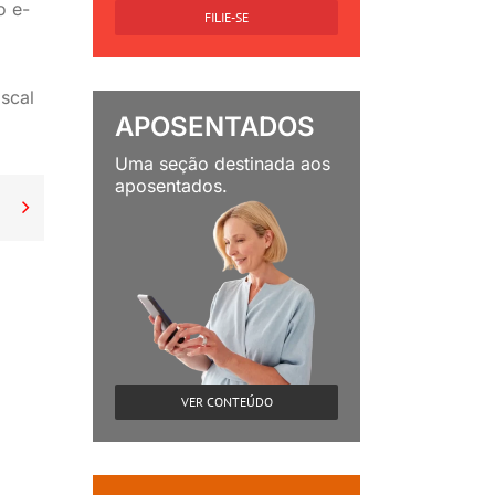
o e-
FILIE-SE
iscal
APOSENTADOS
Uma seção destinada aos
aposentados.
ige de nós compromisso permanente com a vida

VER CONTEÚDO