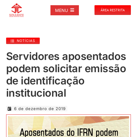
Ir
para
MENU
ÁREA RESTRITA
o
conteúdo
SOBRE
NOTÍCIAS
NOTÍCIAS
Servidores aposentados
podem solicitar emissão
PUBLICAÇÕES
de identificação
DOCUMENTOS
institucional
GALERIAS
6 de dezembro de 2019
EVENTOS