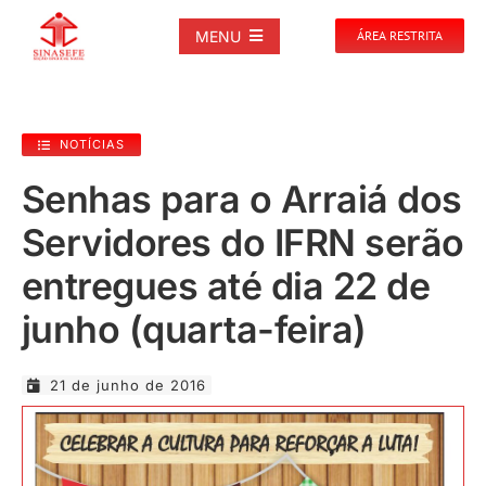
Ir
para
MENU
ÁREA RESTRITA
o
conteúdo
SOBRE
NOTÍCIAS
NOTÍCIAS
Senhas para o Arraiá dos
Servidores do IFRN serão
PUBLICAÇÕES
entregues até dia 22 de
DOCUMENTOS
junho (quarta-feira)
GALERIAS
21 de junho de 2016
EVENTOS