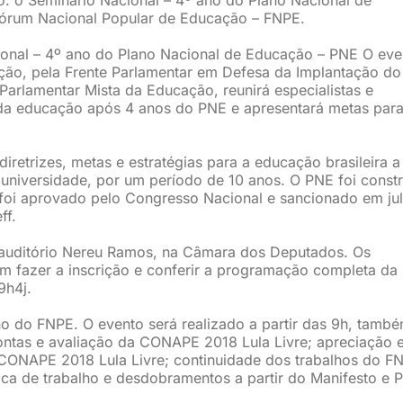
Fórum Nacional Popular de Educação – FNPE.
ional – 4º ano do Plano Nacional de Educação – PNE O eve
ão, pela Frente Parlamentar em Defesa da Implantação do
Parlamentar Mista da Educação, reunirá especialistas e
 da educação após 4 anos do PNE e apresentará metas para
retrizes, metas e estratégias para a educação brasileira a
na universidade, por um período de 10 anos. O PNE foi const
, foi aprovado pelo Congresso Nacional e sancionado em ju
ff.
o auditório Nereu Ramos, na Câmara dos Deputados. Os
m fazer a inscrição e conferir a programação completa da
9h4j.
no do FNPE. O evento será realizado a partir das 9h, tamb
contas e avaliação da CONAPE 2018 Lula Livre; apreciação 
ONAPE 2018 Lula Livre; continuidade dos trabalhos do F
ca de trabalho e desdobramentos a partir do Manifesto e 