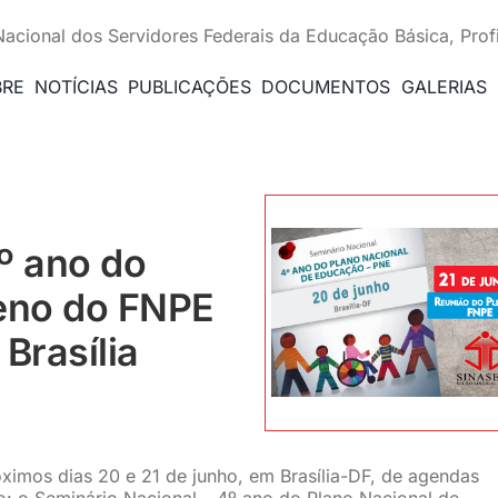
Nacional dos Servidores Federais da Educação Básica, Prof
BRE
NOTÍCIAS
PUBLICAÇÕES
DOCUMENTOS
GALERIAS
º ano do
leno do FNPE
Brasília
ximos dias 20 e 21 de junho, em Brasília-DF, de agendas
: o Seminário Nacional – 4º ano do Plano Nacional de