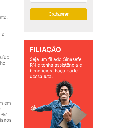
Cadastrar
nto,
 o
FILIAÇÃO
ruído
Seja um filiado Sinasefe
lho
RN e tenha assistência e
benefícios. Faça parte
dessa luta.
ém em
e
NPE:
Planos