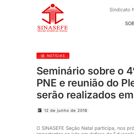
Ir
para
Sindicato 
o
conteúdo
SO
NOTÍCIAS
Seminário sobre o 4
PNE e reunião do P
serão realizados em 
12 de junho de 2018
O SINASEFE Seção Natal participa, nos pró
importantes na luta em defesa da Educação