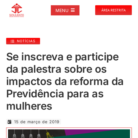
Ir
para
MENU
ÁREA RESTRITA
o
conteúdo
SOBRE
NOTÍCIAS
NOTÍCIAS
Se inscreva e participe
da palestra sobre os
PUBLICAÇÕES
impactos da reforma da
DOCUMENTOS
Previdência para as
mulheres
GALERIAS
15 de março de 2019
EVENTOS