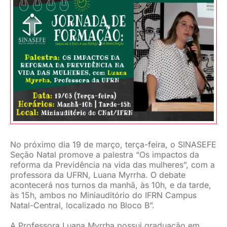
JURÍDICO
CLUBE
CONTATO
No próximo dia 19 de março, terça-feira, o SINASEFE
Seção Natal promove a palestra “Os impactos da
reforma da Previdência na vida das mulheres”, com a
professora da UFRN, Luana Myrrha. O debate
acontecerá nos turnos da manhã, às 10h, e da tarde,
às 15h, ambos no Miniauditório do IFRN Campus
Natal-Central, localizado no Bloco B”.
A Professora Luana Myrrha possui graduação em