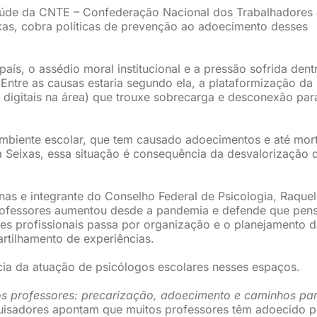
saúde da CNTE – Confederação Nacional dos Trabalhadores
xas, cobra políticas de prevenção ao adoecimento desses
ís, o assédio moral institucional e a pressão sofrida dent
Entre as causas estaria segundo ela, a plataformização da
 digitais na área) que trouxe sobrecarga e desconexão par
 ambiente escolar, que tem causado adoecimentos e até mor
ca Seixas, essa situação é consequência da desvalorização 
as e integrante do Conselho Federal de Psicologia, Raquel
rofessores aumentou desde a pandemia e defende que pen
es profissionais passa por organização e o planejamento d
rtilhamento de experiências.
ia da atuação de psicólogos escolares nesses espaços.
os professores: precarização, adoecimento e caminhos pa
uisadores apontam que muitos professores têm adoecido p