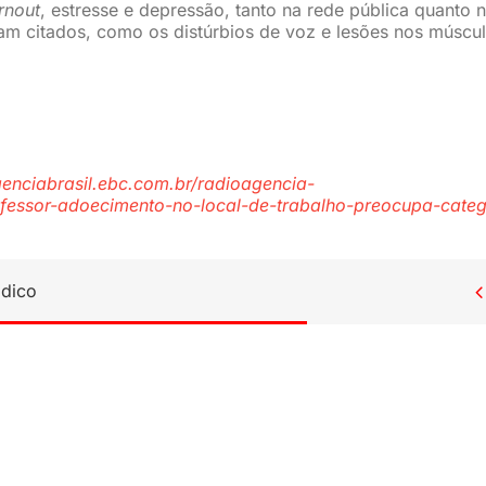
rnout
, estresse e depressão, tanto na rede pública quanto 
am citados, como os distúrbios de voz e lesões nos múscul
genciabrasil.ebc.com.br/radioagencia-
fessor-adoecimento-no-local-de-trabalho-preocupa-categ
ídico
