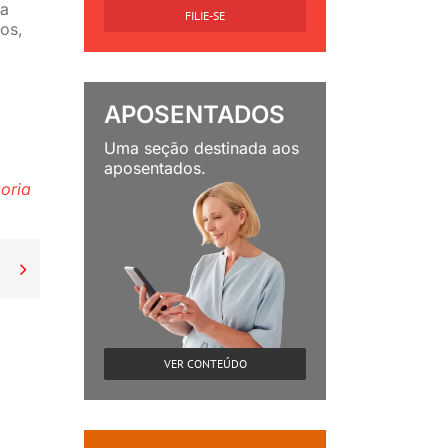
na
FILIE-SE
os,
APOSENTADOS
Uma seção destinada aos
aposentados.
oria

VER CONTEÚDO