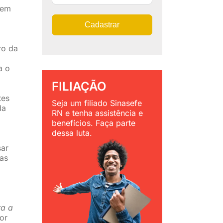
 em
Cadastrar
ro da
a o
FILIAÇÃO
tes
Seja um filiado Sinasefe
da
RN e tenha assistência e
benefícios. Faça parte
dessa luta.
sar
as
ra a
or