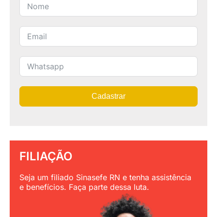
Cadastrar
FILIAÇÃO
Seja um filiado Sinasefe RN e tenha assistência
e benefícios. Faça parte dessa luta.