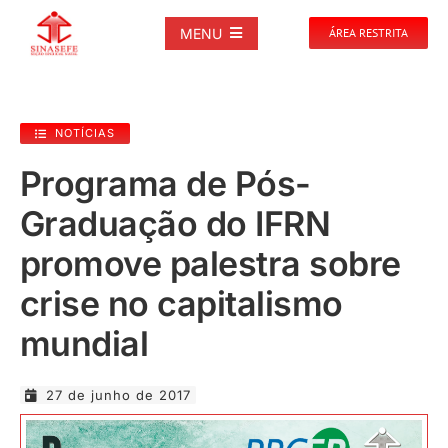
Ir
para
MENU
ÁREA RESTRITA
o
conteúdo
SOBRE
NOTÍCIAS
NOTÍCIAS
Programa de Pós-
Graduação do IFRN
PUBLICAÇÕES
promove palestra sobre
DOCUMENTOS
crise no capitalismo
mundial
GALERIAS
27 de junho de 2017
EVENTOS