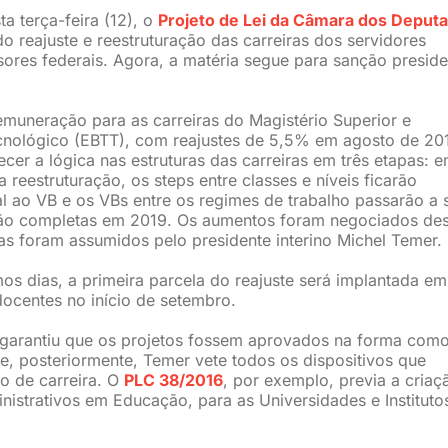
a terça-feira (12), o
Projeto de Lei da Câmara dos Deput
o reajuste e reestruturação das carreiras dos servidores
ores federais.
Agora, a matéria segue para sanção preside
emuneração para as carreiras do Magistério Superior e
ecnológico (EBTT), com reajustes de 5,5% em agosto de 20
cer a lógica nas estruturas das carreiras em três etapas: 
 reestruturação, os steps entre classes e níveis ficarão
al ao VB e os VBs entre os regimes de trabalho passarão a 
rão completas em 2019. Os aumentos foram negociados de
s foram assumidos pelo presidente interino Michel Temer.
os dias, a primeira parcela do reajuste será implantada em
ocentes no início de setembro.
garantiu que os projetos fossem aprovados na forma com
, posteriormente, Temer vete todos os dispositivos que
o de carreira. O
PLC 38/2016
, por exemplo, previa a criaç
nistrativos em Educação, para as Universidades e Instituto