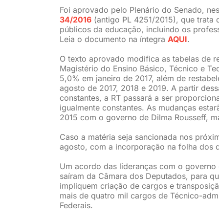
Foi aprovado pelo Plenário do Senado, nest
34/2016
(antigo PL 4251/2015), que trata d
públicos da educação, incluindo os profess
Leia o documento na íntegra
AQUI
.
O texto aprovado modifica as tabelas de r
Magistério do Ensino Básico, Técnico e T
5,0% em janeiro de 2017, além de restabele
agosto de 2017, 2018 e 2019. A partir dessa
constantes, a RT passará a ser proporcion
igualmente constantes. As mudanças esta
2015 com o governo de Dilma Rousseff, ma
Caso a matéria seja sancionada nos próxim
agosto, com a incorporação na folha dos d
Um acordo das lideranças com o governo 
saíram da Câmara dos Deputados, para que
impliquem criação de cargos e transposiçã
mais de quatro mil cargos de Técnico-admi
Federais.