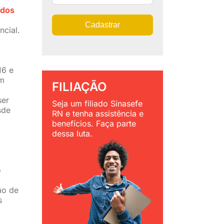
ados
Cadastrar
ncial.
16 e
em
FILIAÇÃO
ser
Seja um filiado Sinasefe
sde
RN e tenha assistência e
benefícios. Faça parte
dessa luta.
o
ão de
s