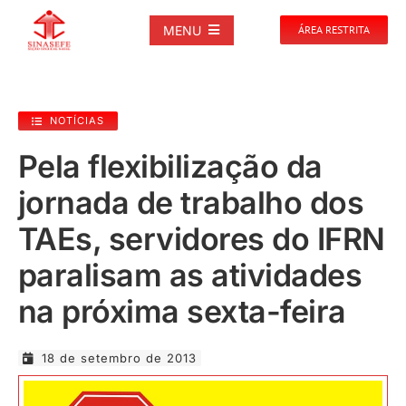
Ir
para
MENU
ÁREA RESTRITA
o
conteúdo
SOBRE
NOTÍCIAS
NOTÍCIAS
Pela flexibilização da
jornada de trabalho dos
PUBLICAÇÕES
TAEs, servidores do IFRN
DOCUMENTOS
paralisam as atividades
na próxima sexta-feira
GALERIAS
18 de setembro de 2013
EVENTOS