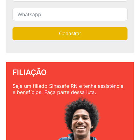
Cadastrar
FILIAÇÃO
Seja um filiado Sinasefe RN e tenha assistência
e benefícios. Faça parte dessa luta.