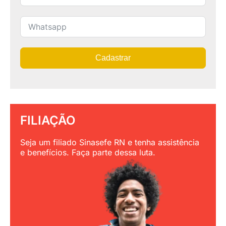
Cadastrar
FILIAÇÃO
Seja um filiado Sinasefe RN e tenha assistência
e benefícios. Faça parte dessa luta.