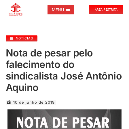
Ir
para
MENU
ÁREA RESTRITA
o
conteúdo
SOBRE
NOTÍCIAS
NOTÍCIAS
Nota de pesar pelo
falecimento do
PUBLICAÇÕES
sindicalista José Antônio
DOCUMENTOS
Aquino
GALERIAS
10 de junho de 2019
EVENTOS